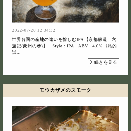
2022-07-20 12:34:32
世界各国の産地の違いを愉しむIPA⁡【京都醸造 六
遊記(豪州の巻)】⁡ Style : IPA ABV : 4.0%⁡《私的
試...
続きを見る
モウカザメのスモーク