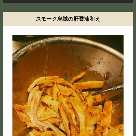
スモーク烏賊の肝醤油和え