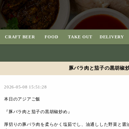
CRAFT BEER
FOOD
TAKE OUT
DELIVERY
豚バラ肉と茄子の黒胡椒
2026-05-08 15:51:28
本日のアジアご飯
『豚バラ肉と茄子の黒胡椒炒め』
厚切りの豚バラ肉を柔らかく塩茹でし、油通しした野菜と醤