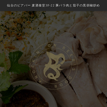
仙台のビアバー 麦酒食堂3F-22 豚バラ肉と茄子の黒胡椒炒め