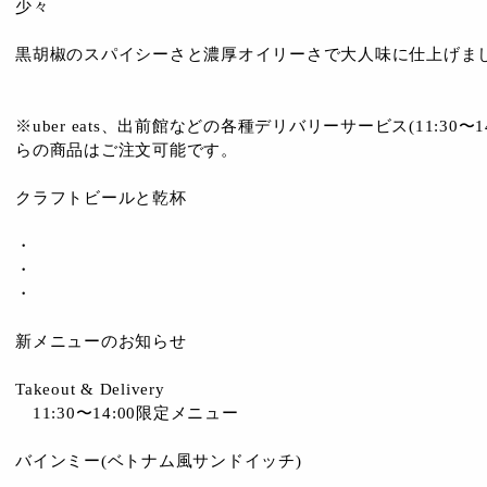
少々
黒胡椒のスパイシーさと濃厚オイリーさで大人味に仕上げま
※uber eats、出前館などの各種デリバリーサービス(11:30〜14:0
らの商品はご注文可能です。
クラフトビールと乾杯
・
・
・
新メニューのお知らせ
Takeout & Delivery
11:30〜14:00限定メニュー
バインミー(ベトナム風サンドイッチ)